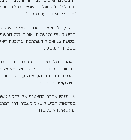
("מבשלים ואופים עם רון יוחננוב", "מבש
מבשלים" ו"מבשלים ואופים לחג") וחוב
"מבשלים ואופים עם שמרים".
בנוסף, חלקתי את האהבה שלי לבישול ע
הבישול שלי "מבשלים ואופים לכל המשפ
ובקשת 12, ואפילו השתתפתי בתוכנית 
בשם "היוחננוב'ס".
האהבה שלי למטבח התחילה כבר בילדותי
והריחות המשכרים של סבתא ומאמא רע
המסורת הבוכרית העשירה עם טכניקות בישו
חוויה קולינרית ייחודית.
אני מזמין אתכם להצטרף אלי למסע טעים
בסדנאות הבישול שאני מעביר ודרך המתכונ
ונחגוג את האוכל ביחד!