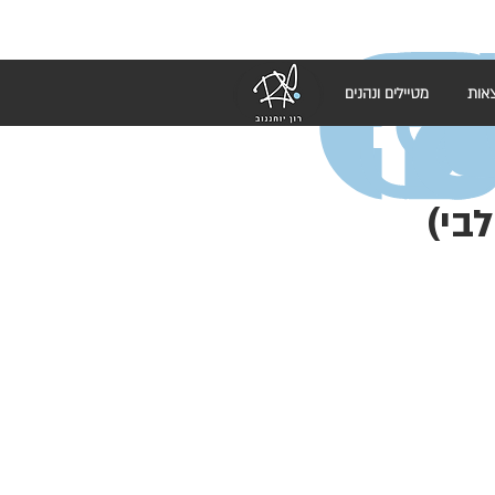
אות
מטיילים ונהנים
בי)