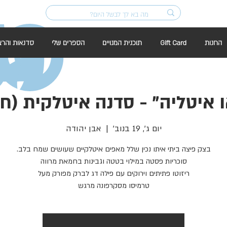
החנות
Gift Card
תוכנית המנויים
הספרים שלי
סדנאות והרצ
ו איטליה" - סדנה איטלקית (חל
יום ג׳, 19 בנוב׳
  |  
אבן יהודה
טרמיסו מסקרפונה מרגש