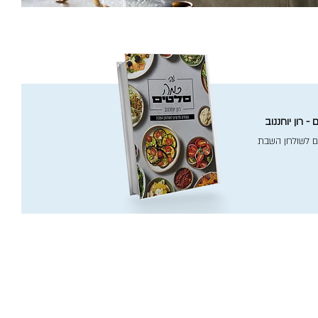
- רון יוחננוב
ם לשולחן השבת