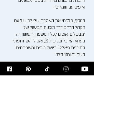
וחוברת מתכונים מיוחדת בשם "מבשלים
ואופים עם שמרים".
בנוסף, חלקתי את האהבה שלי לבישול עם
הקהל הרחב דרך תוכנית הבישול שלי
"מבשלים ואופים לכל המשפחה" ששודרה
בערוץ האוכל ובקשת 12, ואפילו השתתפתי
בתוכנית ריאליטי בישול כיפית ומשפחתית
בשם "היוחננוב'ס".
האהבה שלי למטבח התחילה כבר בילדותי,
בין הסירים המבעבעים והריחות המשכרים של
סבתא ומאמא רעיה. כיום, אני משלב את
המסורת הבוכרית העשירה עם טכניקות
בישול ואפייה מודרניות, ויוצר חוויה קולינרית
ייחודית.
אני מזמין אתכם להצטרף אלי למסע טעים
ומלא השראה בבלוג שלי, בסדנאות הבישול
שאני מעביר ודרך המתכונים שלי. בואו נבשל,