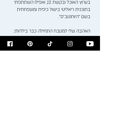
בערוץ האוכל ובקשת 12, ואפילו השתתפתי
בתוכנית ריאליטי בישול כיפית ומשפחתית
בשם "היוחננוב'ס".
האהבה שלי למטבח התחילה כבר בילדותי,
בין הסירים המבעבעים והריחות המשכרים של
סבתא ומאמא רעיה. כיום, אני משלב את
המסורת הבוכרית העשירה עם טכניקות
בישול ואפייה מודרניות, ויוצר חוויה קולינרית
ייחודית.
אני מזמין אתכם להצטרף אלי למסע טעים
ומלא השראה בבלוג שלי, בסדנאות הבישול
שאני מעביר ודרך המתכונים שלי. בואו נבשל,
נאפה ונחגוג את האוכל ביחד!