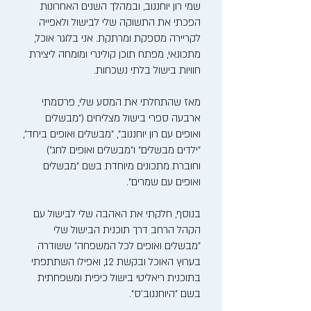
שמי רון יוחננוב, ובמהלך השנים האחרונות
הפכתי את התשוקה שלי לבישול ולאפייה
לקריירה מספקת ומרתקת. אני בלוגר אוכל,
מתכונאי, מפתח תוכן קולינרי ומומחה ליצירת
חוויות בישול בלתי נשכחות.
מאז שהתחלתי את המסע שלי, פרסמתי
ארבעה ספרי בישול מצליחים ("מבשלים
ואופים עם רון יוחננוב", "מבשלים ואופים ביחד",
"ילדים מבשלים" ו"מבשלים ואופים לחג")
וחוברת מתכונים מיוחדת בשם "מבשלים
ואופים עם שמרים".
בנוסף, חלקתי את האהבה שלי לבישול עם
הקהל הרחב דרך תוכנית הבישול שלי
"מבשלים ואופים לכל המשפחה" ששודרה
בערוץ האוכל ובקשת 12, ואפילו השתתפתי
בתוכנית ריאליטי בישול כיפית ומשפחתית
בשם "היוחננוב'ס".