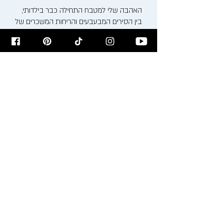
האהבה שלי למטבח התחילה כבר בילדותי,
בין הסירים המבעבעים והריחות המשכרים של
סבתא ומאמא רעיה. כיום, אני משלב את
המסורת הבוכרית העשירה עם טכניקות
בישול ואפייה מודרניות, ויוצר חוויה קולינרית
ייחודית.
אני מזמין אתכם להצטרף אלי למסע טעים
ומלא השראה בבלוג שלי, בסדנאות הבישול
שאני מעביר ודרך המתכונים שלי. בואו נבשל,
נאפה ונחגוג את האוכל ביחד!
רישום לניוזלטר
הירשמו לניוזלטר לקבלת עדכונים על