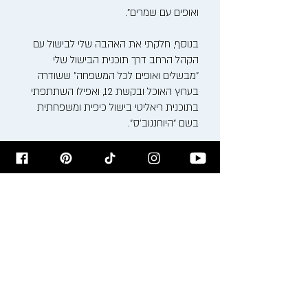
ואופים עם שמרים".
בנוסף, חלקתי את האהבה שלי לבישול עם
הקהל הרחב דרך תוכנית הבישול שלי
"מבשלים ואופים לכל המשפחה" ששודרה
בערוץ האוכל ובקשת 12, ואפילו השתתפתי
בתוכנית ריאליטי בישול כיפית ומשפחתית
בשם "היוחננוב'ס".
האהבה שלי למטבח התחילה כבר בילדותי,
בין הסירים המבעבעים והריחות המשכרים של
סבתא ומאמא רעיה. כיום, אני משלב את
המסורת הבוכרית העשירה עם טכניקות
בישול ואפייה מודרניות, ויוצר חוויה קולינרית
ייחודית.
אני מזמין אתכם להצטרף אלי למסע טעים
ומלא השראה בבלוג שלי, בסדנאות הבישול
שאני מעביר ודרך המתכונים שלי. בואו נבשל,