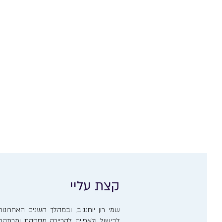
קצת עליי
שמי רון יוחננוב, ובמהלך השנים האחרו
לבישול ולאפייה לקריירה מספקת ומרתקת. 