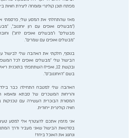
מפתח תוכן קולינרי ומומחה ליצירת חוויות ב
מאז שהתחלתי את המסע שלי, פרסמתי אר
("מבשלים ואופים עם רון יוחננוב", "מבש
מבשלים" ו"מבשלים ואופים לחג") וחוב
"מבשלים ואופים עם שמרים".
בנוסף, חלקתי את האהבה שלי לבישול ע
הבישול שלי "מבשלים ואופים לכל המשפ
ובקשת 12, ואפילו השתתפתי בתוכנית 
בשם "היוחננוב'ס".
האהבה שלי למטבח התחילה כבר בילדותי
והריחות המשכרים של סבתא ומאמא רע
המסורת הבוכרית העשירה עם טכניקות בישו
חוויה קולינרית ייחודית.
אני מזמין אתכם להצטרף אלי למסע טעים
בסדנאות הבישול שאני מעביר ודרך המתכונ
ונחגוג את האוכל ביחד!