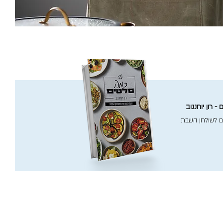
- רון יוחננוב
ם לשולחן השבת