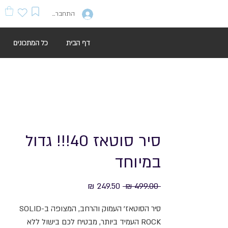
התחברות
דף הבית
כל המתכונים
סיר סוטאז 40!!! גדול
במיוחד
מחיר
מחיר
 ‏499.00 ‏₪ 
רגיל
מבצע
סיר הסוטאז' העמוק והרחב, המצופה ב-SOLID
ROCK העמיד ביותר, מבטיח לכם בישול ללא