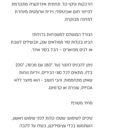
הדבקות וניקוי קל. תחתית אינדוקציה מתקדמת
לפיזור חום אופטימלי, וידית ארומטית מיוחדת
למזיגה מבוקרת.
הגודל המושלם למשפחות גדולות!
הכינו בקלות סיר ממולאים ענק, תבשילים לשבת
או דגים מפוארים – הכל בסיר אחד.
ניתן להכניס לתנור (עד 180° עם מכסה, 220°
בלי), מתאים לכל סוגי הכיריים, וידיות נוחות
שאינן מתחממות. והכי חשוב - הוא מיוצר ללא
PFOA, עופרת או קדמיום.
מחיר מטורף!
טיפים לשימוש: שטפו קלות לפני שימוש ראשון,
השתמשו בכלי עץ/סיליקון, בשלו על להבה