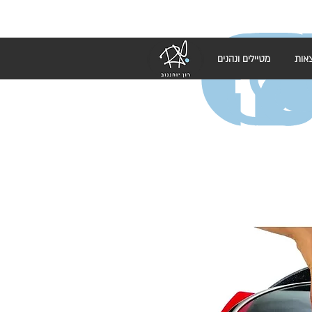
אות
מטיילים ונהנים