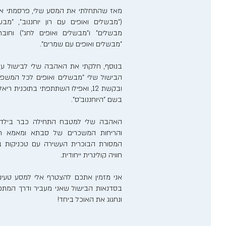
מאז שהתחלתי את המסע שלי, פרסמתי אר
("מבשלים ואופים עם רון יוחננוב", "מבש
מבשלים" ו"מבשלים ואופים לחג") וחוב
"מבשלים ואופים עם שמרים".
בנוסף, חלקתי את האהבה שלי לבישול ע
הבישול שלי "מבשלים ואופים לכל המשפ
ובקשת 12, ואפילו השתתפתי בתוכנית 
בשם "היוחננוב'ס".
האהבה שלי למטבח התחילה כבר בילדותי
והריחות המשכרים של סבתא ומאמא רע
המסורת הבוכרית העשירה עם טכניקות בישו
חוויה קולינרית ייחודית.
אני מזמין אתכם להצטרף אלי למסע טעים
בסדנאות הבישול שאני מעביר ודרך המתכונ
ונחגוג את האוכל ביחד!