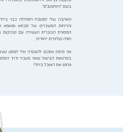
בשם "היוחננוב'ס".
האהבה שלי למטבח התחילה כבר בילדותי
והריחות המשכרים של סבתא ומאמא רע
המסורת הבוכרית העשירה עם טכניקות בישו
חוויה קולינרית ייחודית.
אני מזמין אתכם להצטרף אלי למסע טעים
בסדנאות הבישול שאני מעביר ודרך המתכונ
ונחגוג את האוכל ביחד!