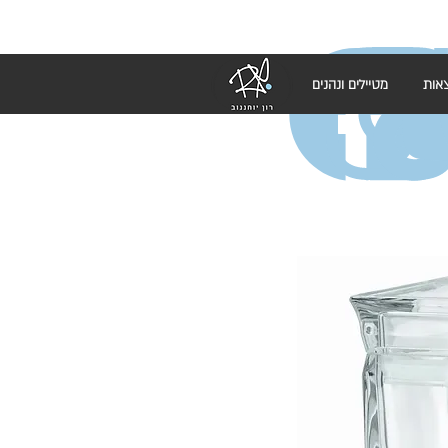
אות
מטיילים ונהנים