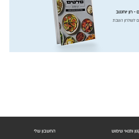
- רון יוחננוב
ם לשולחן השבת
ון ותנאי שימוש
החשבון שלי