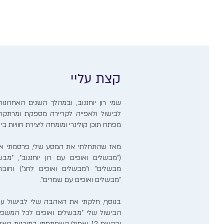
קצת עליי
שמי רון יוחננוב, ובמהלך השנים האחרו
לבישול ולאפייה לקריירה מספקת ומרתקת. 
מפתח תוכן קולינרי ומומחה ליצירת חוויות ב
מאז שהתחלתי את המסע שלי, פרסמתי אר
("מבשלים ואופים עם רון יוחננוב", "מבש
מבשלים" ו"מבשלים ואופים לחג") וחוב
"מבשלים ואופים עם שמרים".
בנוסף, חלקתי את האהבה שלי לבישול ע
הבישול שלי "מבשלים ואופים לכל המשפ
ובקשת 12, ואפילו השתתפתי בתוכנית 