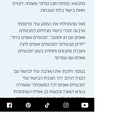
מתכונאי, מפתח תוכן קולינרי ומומחה ליצירת
חוויות בישול בלתי נשכחות.
מאז שהתחלתי את המסע שלי, פרסמתי
ארבעה ספרי בישול מצליחים ("מבשלים
ואופים עם רון יוחננוב", "מבשלים ואופים ביחד",
"ילדים מבשלים" ו"מבשלים ואופים לחג")
וחוברת מתכונים מיוחדת בשם "מבשלים
ואופים עם שמרים".
בנוסף, חלקתי את האהבה שלי לבישול עם
הקהל הרחב דרך תוכנית הבישול שלי
"מבשלים ואופים לכל המשפחה" ששודרה
בערוץ האוכל ובקשת 12, ואפילו השתתפתי
בתוכנית ריאליטי בישול כיפית ומשפחתית
בשם "היוחננוב'ס".
האהבה שלי למטבח התחילה כבר בילדותי,
בין הסירים המבעבעים והריחות המשכרים של