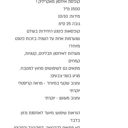
קופסת איחסון מאקריליק !
1500 מ"ל
מידות: 10/10
גובה 25 ס"מ
קופסאות פטנט היחידות בעולם
שנערמות אחת על השניה בזכות פטנט
מיוחד!
מעולות לאיחסון תבלינים, קטניות,
קמחים
מתאים גם לשימושים מחוץ למטבח.
מגיע בשני צבעים:
עיצוב שקוף במיוחד - מראה קריסטלי
יוקרתי
עיצוב מעושן - יוקרתי
הוראות שימוש: מיועד לאחסנת מזון
בלבד
לא מתאים להקפאה, למיקרוגל ולמדיח!