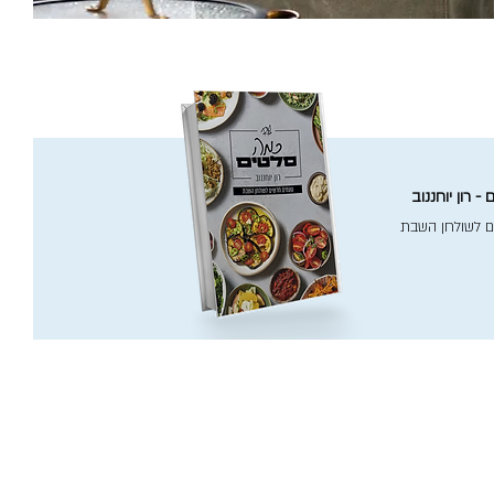
- רון יוחננוב
ם לשולחן השבת