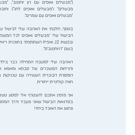
("מבשלים ואופים עם רון יוחננוב", "מבש
מבשלים" ו"מבשלים ואופים לחג") וחוב
"מבשלים ואופים עם שמרים".
בנוסף, חלקתי את האהבה שלי לבישול ע
הבישול שלי "מבשלים ואופים לכל המשפ
ובקשת 12, ואפילו השתתפתי בתוכנית 
בשם "היוחננוב'ס".
האהבה שלי למטבח התחילה כבר בילדותי
והריחות המשכרים של סבתא ומאמא רע
המסורת הבוכרית העשירה עם טכניקות בישו
חוויה קולינרית ייחודית.
אני מזמין אתכם להצטרף אלי למסע טעים
בסדנאות הבישול שאני מעביר ודרך המתכונ
ונחגוג את האוכל ביחד!