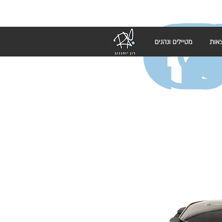
אות
מטיילים ונהנים