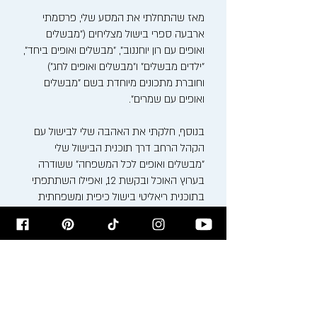
מאז שהתחלתי את המסע שלי, פרסמתי
ארבעה ספרי בישול מצליחים ("מבשלים
ואופים עם רון יוחננוב", "מבשלים ואופים ביחד",
"ילדים מבשלים" ו"מבשלים ואופים לחג")
וחוברת מתכונים מיוחדת בשם "מבשלים
ואופים עם שמרים".
בנוסף, חלקתי את האהבה שלי לבישול עם
הקהל הרחב דרך תוכנית הבישול שלי
"מבשלים ואופים לכל המשפחה" ששודרה
בערוץ האוכל ובקשת 12, ואפילו השתתפתי
בתוכנית ריאליטי בישול כיפית ומשפחתית
בשם "היוחננוב'ס".
האהבה שלי למטבח התחילה כבר בילדותי,
בין הסירים המבעבעים והריחות המשכרים של
סבתא ומאמא רעיה. כיום, אני משלב את
המסורת הבוכרית העשירה עם טכניקות
בישול ואפייה מודרניות, ויוצר חוויה קולינרית