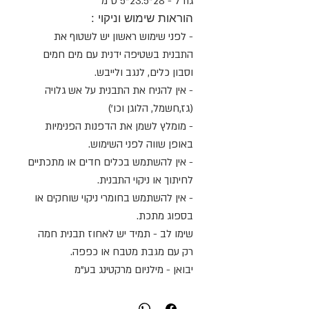
גודל - 28*23.5*5 ס"מ
הוראות שימוש וניקוי :
- לפני שימוש ראשון יש לשטוף את
התבנית בשטיפה ידנית עם מים חמים
וסבון כלים, לנגב ולייבש.
- אין להניח את התבנית על אש גלויה
(גז,חשמל, הלוגן וכו')
- מומלץ לשמן את הדפנות הפנימיות
באופן שווה לפני השימוש.
- אין להשתמש בכלים חדים או מתכתיים
לחיתוך או ניקוי התבנית.
- אין להשתמש בחומרי ניקוי שוחקים או
בספוג מתכת.
שימו לב - תמיד יש לאחוז תבנית חמה
רק עם מגבת מטבח או כפפה.
יבואן - מילניום מרקטינג בע"מ