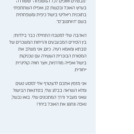
"מבשלים ואופים לכל המשפחה" ששודרה
בערוץ האוכל ובקשת 12, ואפילו השתתפתי
בתוכנית ריאליטי בישול כיפית ומשפחתית
בשם "היוחננוב'ס".
האהבה שלי למטבח התחילה כבר בילדותי,
בין הסירים המבעבעים והריחות המשכרים של
סבתא ומאמא רעיה. כיום, אני משלב את
המסורת הבוכרית העשירה עם טכניקות
בישול ואפייה מודרניות, ויוצר חוויה קולינרית
ייחודית.
אני מזמין אתכם להצטרף אלי למסע טעים
ומלא השראה בבלוג שלי, בסדנאות הבישול
שאני מעביר ודרך המתכונים שלי. בואו נבשל,
נאפה ונחגוג את האוכל ביחד!