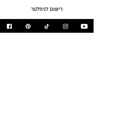
רישום לניוזלטר
הירשמו לניוזלטר לקבלת עדכונים על
המתכונים לפני כולם!
הרשמו עכשיו >
מאשר/ת קבלת דיוור
מבשלים ואופים
עם רון יוחננוב