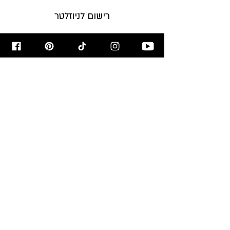
רישום לניוזלטר
הירשמו לניוזלטר לקבלת עדכונים על
המתכונים לפני כולם!
הרשמו עכשיו >
מאשר/ת קבלת דיוור
מבשלים ואופים
עם רון יוחננוב