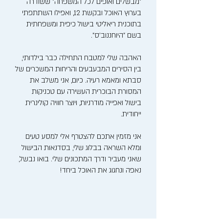
"מבשלים ואופים לכל המשפחה" ששודרה
בערוץ האוכל ובקשת 12, ואפילו השתתפתי
בתוכנית ריאליטי בישול כיפית ומשפחתית
בשם "היוחננוב'ס".
האהבה שלי למטבח התחילה כבר בילדותי,
בין הסירים המבעבעים והריחות המשכרים של
סבתא ומאמא רעיה. כיום, אני משלב את
המסורת הבוכרית העשירה עם טכניקות
בישול ואפייה מודרניות, ויוצר חוויה קולינרית
ייחודית.
אני מזמין אתכם להצטרף אלי למסע טעים
ומלא השראה בבלוג שלי, בסדנאות הבישול
שאני מעביר ודרך המתכונים שלי. בואו נבשל,
נאפה ונחגוג את האוכל ביחד!