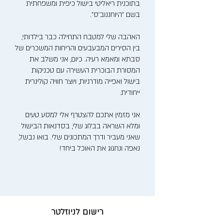
בתוכנית ריאליטי בישול כיפית ומשפחתית
בשם "היוחננוב'ס".
האהבה שלי למטבח התחילה כבר בילדותי,
בין הסירים המבעבעים והריחות המשכרים של
סבתא ומאמא רעיה. כיום, אני משלב את
המסורת הבוכרית העשירה עם טכניקות
בישול ואפייה מודרניות, ויוצר חוויה קולינרית
ייחודית.
אני מזמין אתכם להצטרף אלי למסע טעים
ומלא השראה בבלוג שלי, בסדנאות הבישול
שאני מעביר ודרך המתכונים שלי. בואו נבשל,
נאפה ונחגוג את האוכל ביחד!
רישום לניוזלטר