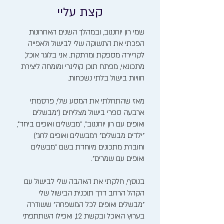
קצת עליי
שמי רון יוחננוב, ובמהלך השנים האחרונות
הפכתי את התשוקה שלי לבישול ולאפייה
לקריירה מספקת ומרתקת. אני בלוגר אוכל,
מתכונאי, מפתח תוכן קולינרי ומומחה ליצירת
חוויות בישול בלתי נשכחות.
מאז שהתחלתי את המסע שלי, פרסמתי
ארבעה ספרי בישול מצליחים ("מבשלים
ואופים עם רון יוחננוב", "מבשלים ואופים ביחד",
"ילדים מבשלים" ו"מבשלים ואופים לחג")
וחוברת מתכונים מיוחדת בשם "מבשלים
ואופים עם שמרים".
בנוסף, חלקתי את האהבה שלי לבישול עם
הקהל הרחב דרך תוכנית הבישול שלי
"מבשלים ואופים לכל המשפחה" ששודרה
בערוץ האוכל ובקשת 12, ואפילו השתתפתי