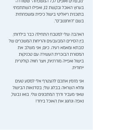
"מבשלים ואופים לכל המשפחה" ששודרה
בערוץ האוכל ובקשת 12, ואפילו השתתפתי
בתוכנית ריאליטי בישול כיפית ומשפחתית
בשם "היוחננוב'ס".
האהבה שלי למטבח התחילה כבר בילדותי,
בין הסירים המבעבעים והריחות המשכרים של
סבתא ומאמא רעיה. כיום, אני משלב את
המסורת הבוכרית העשירה עם טכניקות
בישול ואפייה מודרניות, ויוצר חוויה קולינרית
ייחודית.
אני מזמין אתכם להצטרף אלי למסע טעים
ומלא השראה בבלוג שלי, בסדנאות הבישול
שאני מעביר ודרך המתכונים שלי. בואו נבשל,
נאפה ונחגוג את האוכל ביחד!