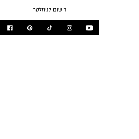
רישום לניוזלטר
הירשמו לניוזלטר לקבלת עדכונים על
המתכונים לפני כולם!
הרשמו עכשיו >
מאשר/ת קבלת דיוור
מבשלים ואופים
עם רון יוחננוב