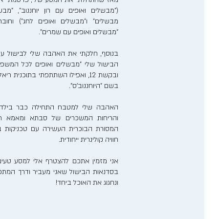
("מבשלים ואופים עם רון יוחננוב", "מבש
מבשלים" ו"מבשלים ואופים לחג") וחוב
"מבשלים ואופים עם שמרים".
בנוסף, חלקתי את האהבה שלי לבישול ע
הבישול שלי "מבשלים ואופים לכל המשפ
ובקשת 12, ואפילו השתתפתי בתוכנית 
בשם "היוחננוב'ס".
האהבה שלי למטבח התחילה כבר בילדותי
והריחות המשכרים של סבתא ומאמא רע
המסורת הבוכרית העשירה עם טכניקות בישו
חוויה קולינרית ייחודית.
אני מזמין אתכם להצטרף אלי למסע טעים
בסדנאות הבישול שאני מעביר ודרך המתכונ
ונחגוג את האוכל ביחד!