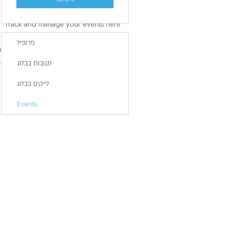
אירועים
Track and manage your events here.
פרופיל
אירועים הבאים
אירועים קוד
תגובות בבלוג
לייקים בבלוג
Events