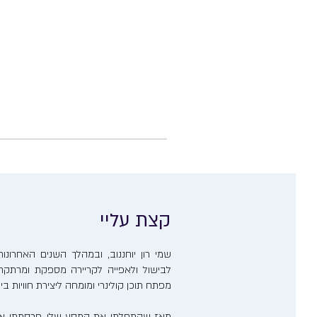
קצת עליי
שמי רון יוחננוב, ובמהלך השנים האחרו
לבישול ולאפייה לקריירה מספקת ומרתקת. 
מפתח תוכן קולינרי ומומחה ליצירת חוויות ב
מאז שהתחלתי את המסע שלי, פרסמתי אר