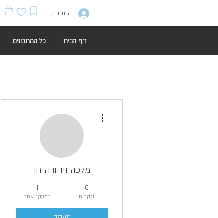
התחברות
דף הבית
כל המתכונים
More actions
מלכה ויהודה חן
1
0
עוקבים
במעקב אחר
מעקב