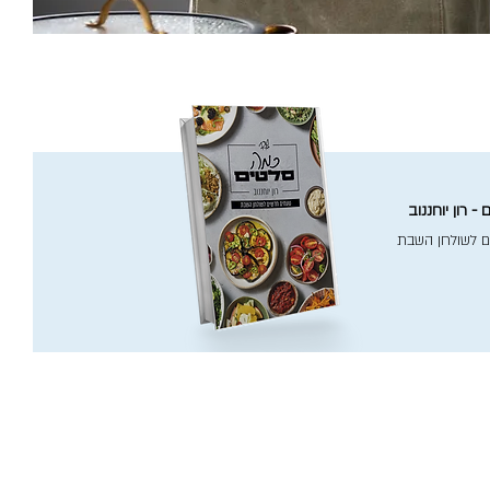
- רון יוחננוב
ם לשולחן השבת