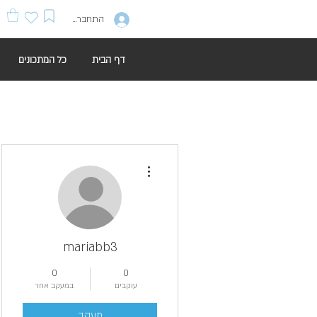
התחברות
דף הבית
כל המתכונים
More actions
mariabb3
0
0
עוקבים
במעקב אחר
מעקב