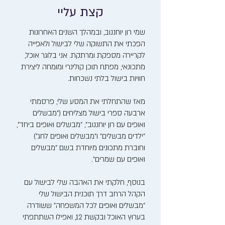
קצת עליי
שמי רון יוחננוב, ובמהלך השנים האחרונות
הפכתי את התשוקה שלי לבישול ולאפייה
לקריירה מספקת ומרתקת. אני בלוגר אוכל,
מתכונאי, מפתח תוכן קולינרי ומומחה ליצירת
חוויות בישול בלתי נשכחות.
מאז שהתחלתי את המסע שלי, פרסמתי
ארבעה ספרי בישול מצליחים ("מבשלים
ואופים עם רון יוחננוב", "מבשלים ואופים ביחד",
"ילדים מבשלים" ו"מבשלים ואופים לחג")
וחוברת מתכונים מיוחדת בשם "מבשלים
ואופים עם שמרים".
בנוסף, חלקתי את האהבה שלי לבישול עם
הקהל הרחב דרך תוכנית הבישול שלי
"מבשלים ואופים לכל המשפחה" ששודרה
בערוץ האוכל ובקשת 12, ואפילו השתתפתי