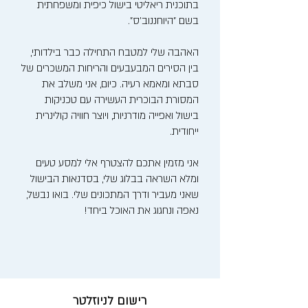
בתוכנית ריאליטי בישול כיפית ומשפחתית
בשם "היוחננוב'ס".
האהבה שלי למטבח התחילה כבר בילדותי,
בין הסירים המבעבעים והריחות המשכרים של
סבתא ומאמא רעיה. כיום, אני משלב את
המסורת הבוכרית העשירה עם טכניקות
בישול ואפייה מודרניות, ויוצר חוויה קולינרית
ייחודית.
אני מזמין אתכם להצטרף אלי למסע טעים
ומלא השראה בבלוג שלי, בסדנאות הבישול
שאני מעביר ודרך המתכונים שלי. בואו נבשל,
נאפה ונחגוג את האוכל ביחד!
רישום לניוזלטר