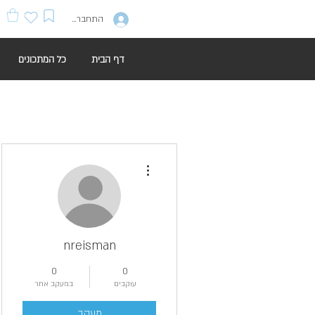
התחברות
דף הבית
כל המתכונים
More actions
nreisman
0
0
עוקבים
במעקב אחר
מעקב