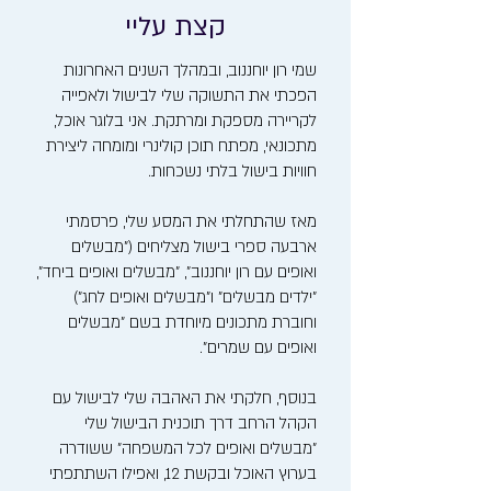
קצת עליי
שמי רון יוחננוב, ובמהלך השנים האחרונות
הפכתי את התשוקה שלי לבישול ולאפייה
לקריירה מספקת ומרתקת. אני בלוגר אוכל,
מתכונאי, מפתח תוכן קולינרי ומומחה ליצירת
חוויות בישול בלתי נשכחות.
מאז שהתחלתי את המסע שלי, פרסמתי
ארבעה ספרי בישול מצליחים ("מבשלים
ואופים עם רון יוחננוב", "מבשלים ואופים ביחד",
"ילדים מבשלים" ו"מבשלים ואופים לחג")
וחוברת מתכונים מיוחדת בשם "מבשלים
ואופים עם שמרים".
בנוסף, חלקתי את האהבה שלי לבישול עם
הקהל הרחב דרך תוכנית הבישול שלי
"מבשלים ואופים לכל המשפחה" ששודרה
בערוץ האוכל ובקשת 12, ואפילו השתתפתי