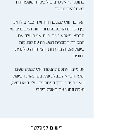
בתוכנית ריאליטי בישול כיפית ומשפחתית
בשם "היוחננוב'ס".
האהבה שלי למטבח התחילה כבר בילדותי,
בין הסירים המבעבעים והריחות המשכרים של
סבתא ומאמא רעיה. כיום, אני משלב את
המסורת הבוכרית העשירה עם טכניקות
בישול ואפייה מודרניות, ויוצר חוויה קולינרית
ייחודית.
אני מזמין אתכם להצטרף אלי למסע טעים
ומלא השראה בבלוג שלי, בסדנאות הבישול
שאני מעביר ודרך המתכונים שלי. בואו נבשל,
נאפה ונחגוג את האוכל ביחד!
רישום לניוזלטר