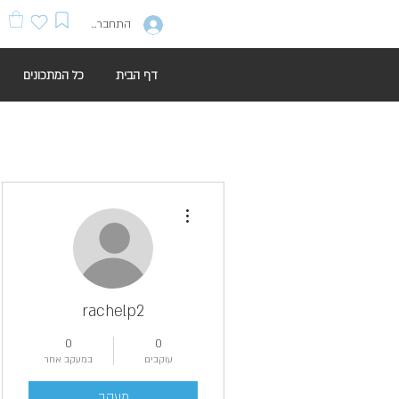
התחברות
דף הבית
כל המתכונים
More actions
rachelp2
0
0
עוקבים
במעקב אחר
מעקב