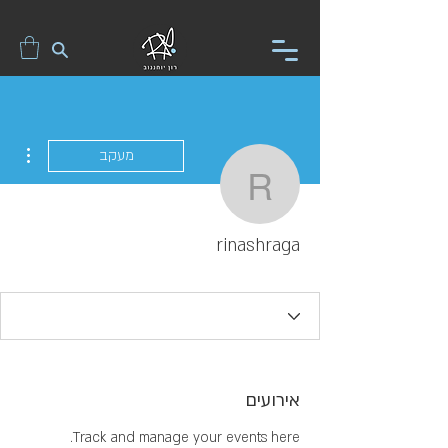
ions
מעקב
rinashraga
rinashraga
אירועים
Track and manage your events here.