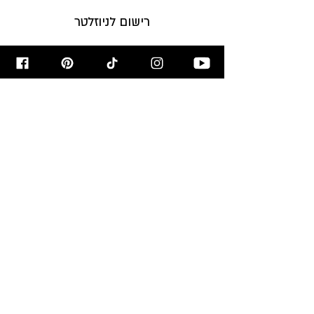
רישום לניוזלטר
הירשמו לניוזלטר לקבלת עדכונים על
המתכונים לפני כולם!
הרשמו עכשיו >
מאשר/ת קבלת דיוור
מבשלים ואופים
עם רון יוחננוב