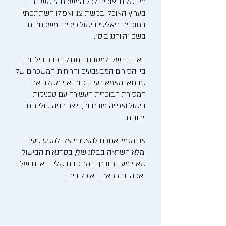
"מבשלים ואופים לכל המשפחה" ששודרה
בערוץ האוכל ובקשת 12, ואפילו השתתפתי
בתוכנית ריאליטי בישול כיפית ומשפחתית
בשם "היוחננוב'ס".
האהבה שלי למטבח התחילה כבר בילדותי,
בין הסירים המבעבעים והריחות המשכרים של
סבתא ומאמא רעיה. כיום, אני משלב את
המסורת הבוכרית העשירה עם טכניקות
בישול ואפייה מודרניות, ויוצר חוויה קולינרית
ייחודית.
אני מזמין אתכם להצטרף אלי למסע טעים
ומלא השראה בבלוג שלי, בסדנאות הבישול
שאני מעביר ודרך המתכונים שלי. בואו נבשל,
נאפה ונחגוג את האוכל ביחד!