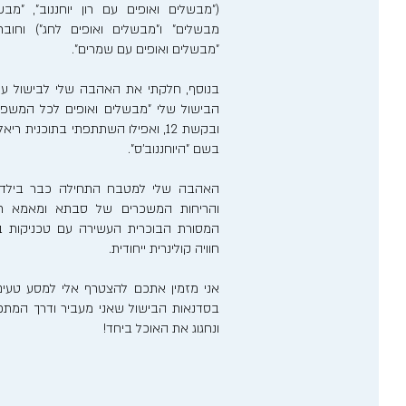
("מבשלים ואופים עם רון יוחננוב", "מבש
מבשלים" ו"מבשלים ואופים לחג") וחוב
"מבשלים ואופים עם שמרים".
בנוסף, חלקתי את האהבה שלי לבישול ע
הבישול שלי "מבשלים ואופים לכל המשפ
ובקשת 12, ואפילו השתתפתי בתוכנית 
בשם "היוחננוב'ס".
האהבה שלי למטבח התחילה כבר בילדותי
והריחות המשכרים של סבתא ומאמא רע
המסורת הבוכרית העשירה עם טכניקות בישו
חוויה קולינרית ייחודית.
אני מזמין אתכם להצטרף אלי למסע טעים
בסדנאות הבישול שאני מעביר ודרך המתכונ
ונחגוג את האוכל ביחד!