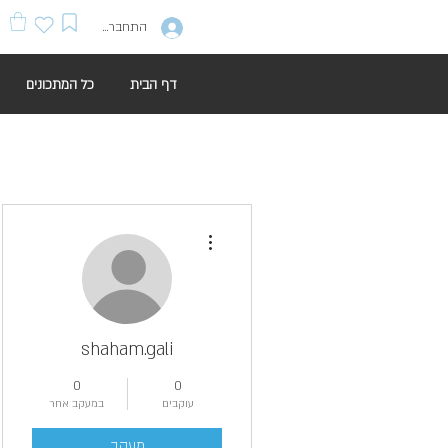
התחברות
דף הבית
כל המתכונים
More actions
shaham.gali
0
0
עוקבים
במעקב אחר
מעקב