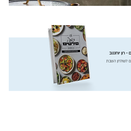
- רון יוחננוב
ם לשולחן השבת