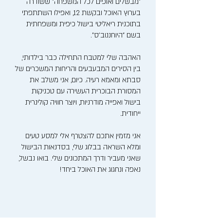
"מבשלים ואופים לכל המשפחה" ששודרה
בערוץ האוכל ובקשת 12, ואפילו השתתפתי
בתוכנית ריאליטי בישול כיפית ומשפחתית
בשם "היוחננוב'ס".
האהבה שלי למטבח התחילה כבר בילדותי,
בין הסירים המבעבעים והריחות המשכרים של
סבתא ומאמא רעיה. כיום, אני משלב את
המסורת הבוכרית העשירה עם טכניקות
בישול ואפייה מודרניות, ויוצר חוויה קולינרית
ייחודית.
אני מזמין אתכם להצטרף אלי למסע טעים
ומלא השראה בבלוג שלי, בסדנאות הבישול
שאני מעביר ודרך המתכונים שלי. בואו נבשל,
נאפה ונחגוג את האוכל ביחד!