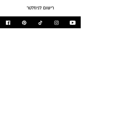
רישום לניוזלטר
הירשמו לניוזלטר לקבלת עדכונים על
המתכונים לפני כולם!
הרשמו עכשיו >
מאשר/ת קבלת דיוור
מבשלים ואופים
עם רון יוחננוב