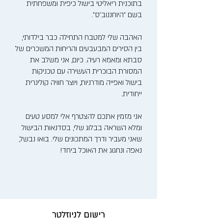
בתוכנית ריאליטי בישול כיפית ומשפחתית
בשם "היוחננוב'ס".
האהבה שלי למטבח התחילה כבר בילדותי,
בין הסירים המבעבעים והריחות המשכרים של
סבתא ומאמא רעיה. כיום, אני משלב את
המסורת הבוכרית העשירה עם טכניקות
בישול ואפייה מודרניות, ויוצר חוויה קולינרית
ייחודית.
אני מזמין אתכם להצטרף אלי למסע טעים
ומלא השראה בבלוג שלי, בסדנאות הבישול
שאני מעביר ודרך המתכונים שלי. בואו נבשל,
נאפה ונחגוג את האוכל ביחד!
רישום לניוזלטר