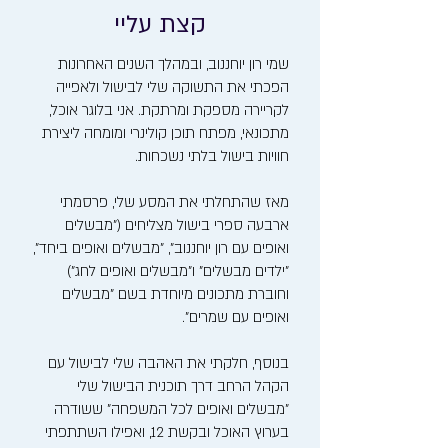
קצת עליי
שמי רון יוחננוב, ובמהלך השנים האחרונות
הפכתי את התשוקה שלי לבישול ולאפייה
לקריירה מספקת ומרתקת. אני בלוגר אוכל,
מתכונאי, מפתח תוכן קולינרי ומומחה ליצירת
חוויות בישול בלתי נשכחות.
מאז שהתחלתי את המסע שלי, פרסמתי
ארבעה ספרי בישול מצליחים ("מבשלים
ואופים עם רון יוחננוב", "מבשלים ואופים ביחד",
"ילדים מבשלים" ו"מבשלים ואופים לחג")
וחוברת מתכונים מיוחדת בשם "מבשלים
ואופים עם שמרים".
בנוסף, חלקתי את האהבה שלי לבישול עם
הקהל הרחב דרך תוכנית הבישול שלי
"מבשלים ואופים לכל המשפחה" ששודרה
בערוץ האוכל ובקשת 12, ואפילו השתתפתי