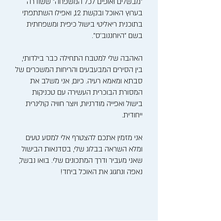
"מבשלים ואופים לכל המשפחה" ששודרה
בערוץ האוכל ובקשת 12, ואפילו השתתפתי
בתוכנית ריאליטי בישול כיפית ומשפחתית
בשם "היוחננוב'ס".
האהבה שלי למטבח התחילה כבר בילדותי,
בין הסירים המבעבעים והריחות המשכרים של
סבתא ומאמא רעיה. כיום, אני משלב את
המסורת הבוכרית העשירה עם טכניקות
בישול ואפייה מודרניות, ויוצר חוויה קולינרית
ייחודית.
אני מזמין אתכם להצטרף אלי למסע טעים
ומלא השראה בבלוג שלי, בסדנאות הבישול
שאני מעביר ודרך המתכונים שלי. בואו נבשל,
נאפה ונחגוג את האוכל ביחד!