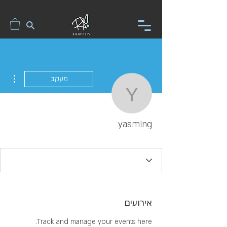
ions
מעקב
yasming
yasming
אירועים
Track and manage your events here.