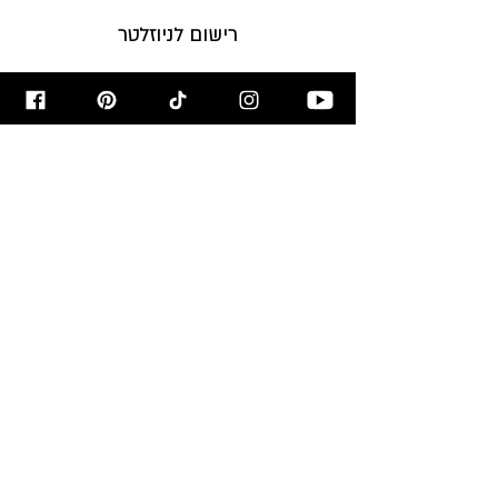
רישום לניוזלטר
הירשמו לניוזלטר לקבלת עדכונים על
המתכונים לפני כולם!
הרשמו עכשיו >
מאשר/ת קבלת דיוור
מבשלים ואופים
עם רון יוחננוב