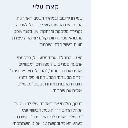
קצת עליי
שמי רון יוחננוב, ובמהלך השנים האחרונות
הפכתי את התשוקה שלי לבישול ולאפייה
לקריירה מספקת ומרתקת. אני בלוגר אוכל,
מתכונאי, מפתח תוכן קולינרי ומומחה ליצירת
חוויות בישול בלתי נשכחות.
מאז שהתחלתי את המסע שלי, פרסמתי
ארבעה ספרי בישול מצליחים ("מבשלים
ואופים עם רון יוחננוב", "מבשלים ואופים ביחד",
"ילדים מבשלים" ו"מבשלים ואופים לחג")
וחוברת מתכונים מיוחדת בשם "מבשלים
ואופים עם שמרים".
בנוסף, חלקתי את האהבה שלי לבישול עם
הקהל הרחב דרך תוכנית הבישול שלי
"מבשלים ואופים לכל המשפחה" ששודרה
בערוץ האוכל ובקשת 12, ואפילו השתתפתי