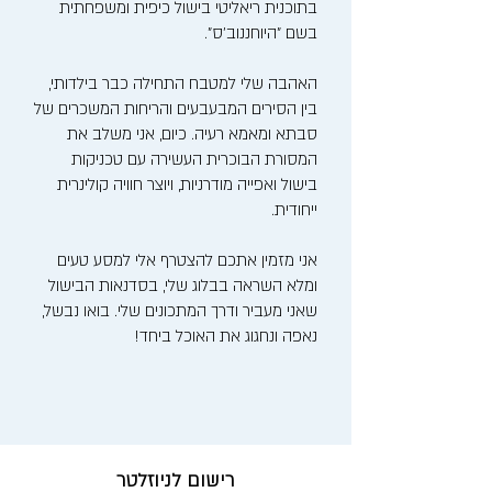
בתוכנית ריאליטי בישול כיפית ומשפחתית
בשם "היוחננוב'ס".
האהבה שלי למטבח התחילה כבר בילדותי,
בין הסירים המבעבעים והריחות המשכרים של
סבתא ומאמא רעיה. כיום, אני משלב את
המסורת הבוכרית העשירה עם טכניקות
בישול ואפייה מודרניות, ויוצר חוויה קולינרית
ייחודית.
אני מזמין אתכם להצטרף אלי למסע טעים
ומלא השראה בבלוג שלי, בסדנאות הבישול
שאני מעביר ודרך המתכונים שלי. בואו נבשל,
נאפה ונחגוג את האוכל ביחד!
רישום לניוזלטר