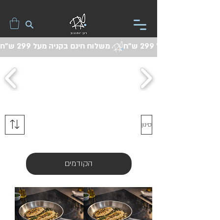
משלוח חינם בקניה מעל 299 ש"ח 
סינון
הקודמים