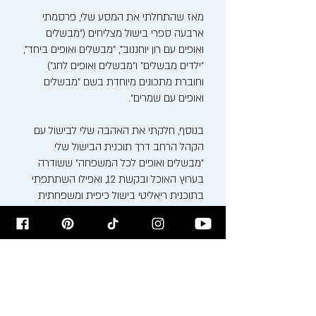
מאז שהתחלתי את המסע שלי, פרסמתי
ארבעה ספרי בישול מצליחים ("מבשלים
ואופים עם רון יוחננוב", "מבשלים ואופים ביחד",
"ילדים מבשלים" ו"מבשלים ואופים לחג")
וחוברת מתכונים מיוחדת בשם "מבשלים
ואופים עם שמרים".
בנוסף, חלקתי את האהבה שלי לבישול עם
הקהל הרחב דרך תוכנית הבישול שלי
"מבשלים ואופים לכל המשפחה" ששודרה
בערוץ האוכל ובקשת 12, ואפילו השתתפתי
בתוכנית ריאליטי בישול כיפית ומשפחתית
בשם "היוחננוב'ס".
האהבה שלי למטבח התחילה כבר בילדותי,
בין הסירים המבעבעים והריחות המשכרים של
סבתא ומאמא רעיה. כיום, אני משלב את
המסורת הבוכרית העשירה עם טכניקות
בישול ואפייה מודרניות, ויוצר חוויה קולינרית