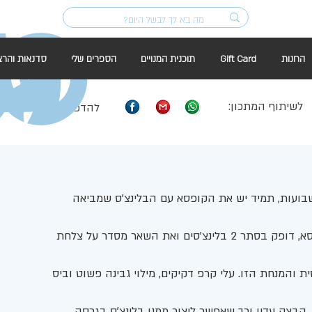
החנות
Gift Card
תוכנית המנויים
הספרים שלי
סדנאות והרצ
לשיתוף המתכון:
להדפסה:
שבועות, תמיד יש את הקופסא עם הבלינצ'ס שמביאה 
איך שהיא נכנסת, אני דואג לקחת ממנה מיד את הקופסא, דופק בסתר 2 בלינצ'סים ואת השאר מסדר על צלחת 
 והמנחת הזו. עלי קרפ דקיקים, מילוי גבינה פשוט וביס 
 הבצק עדין ורך שאפשר ליצור ממנו בלינצ'ס בגרסה 