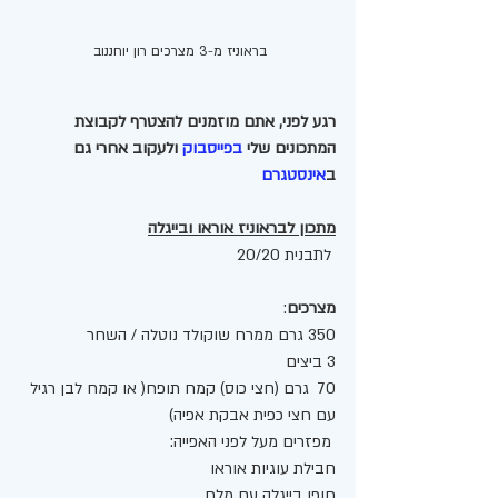
בראוניז מ-3 מצרכים רון יוחננוב 
רגע לפני, אתם מוזמנים להצטרף לקבוצת 
המתכונים שלי 
בפייסבוק
 ולעקוב אחרי גם 
ב
אינסטגרם
מתכון לבראוניז אוראו ובייגלה
 לתבנית 20/20 
מצרכים
:
350 גרם ממרח שוקולד נוטלה / השחר
3 ביצים
70  גרם (חצי כוס) קמח תופח( או קמח לבן רגיל 
עם חצי כפית אבקת אפיה)
 מפזרים מעל לפני האפייה: 
חבילת עוגיות אוראו
חופן בייגלה עם מלח