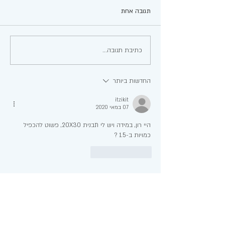
תגובה אחת
עגבניות ממולאות
כתיבת תגובה...
החדשות ביותר
itzikit
07 במאי 2020
היי רון, במידה ויש לי תבנית 20X30, פשוט להכפיל 
כמויות ב-1.5 ?
לייק
להשיב