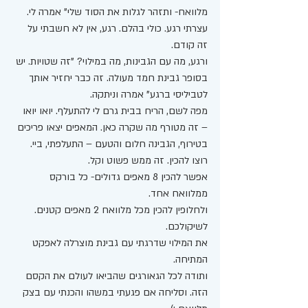
מלוואח- ותזהר לגלות את הסוד שלי" אמרה לי.  
עצרתי רגע. כולי בהלם. רגע, אין לא חשבתי על 
זה קודם. 
ורגע, מה עם הגבינות, מה במילוי? "זה שטויות. יש 
בסופר גבינת חמד מעולה. זה כבר יחזיר אותך 
לטביליסי ברגע" אמרה וניתקה. 
מפה לשם, הריח בבית גרם לי להתעלף. יואו יואו 
– זה מטורף מה שקרה כאן. המאפים יצאו פריכים 
בטירוף, הגבינה חלום והטעם – התעלפתי, ביי. 
רוצו להכין. זה ממש פשוט וקל. 
אפשר להכין 8 מאפים גדולים- כל בורקס 
ממלוואח אחד. 
ולחלופין להכין מכל מלוואח 2 מאפים קטנים. 
לשיקולכם. 
את המילוי שדרגתי עם גבינת מוצרלה לאפקט 
המתיחה. 
ותודה לכל הגאורגים שהביאו לעולם את הקסם 
הזה. וסליחה אם פגעתי במשהו והכנתי עם בצק 