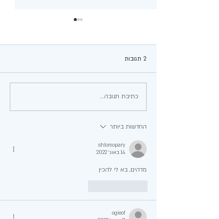
2 תגובות
עגבניות ממולאות
כתיבת תגובה...
החדשות ביותר
shlomopary
14 באוג׳ 2022
מדהים, בא לי להכין
לייק
להשיב
ogieof