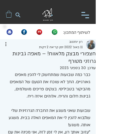
לשיתוף המתכון:
רון יוחננוב
11 באוג׳ 2022
זמן קריאה 2 דקות
חצפורי מבצק מלאווח! – מאפה גבינות
גרוזני מטורף
עודכן:
30 בספט׳ 2023
כבר כמה שבועות שמתחשק לי להכין מאפים 
גאורגיים. החך לא שוכח את הטעם של המאפים 
מהביקור בטביליסי. בצקים פריכים מושלמים, 
גבינות חלום והריח. אלוהים איזה ריח. 
שבועות שאני משגע את החברה הגרוזינית שלי 
שתבוא להכין לי את המאפים האלה בבית. משגע 
אותה. משגע!
"עזוב אותך רון, אין לי זמן לזה, אני מכינה את עם 