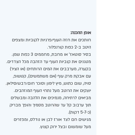
אופן ההכנה:
חותכים את חזה העוף/פרגיות לקוביות ומצפים 
היטב ב-2 כפות קורנפלור.
בסיר סוטאז' או מחבת, מחממים 3 כפות שמן. 
מטגנים את קוביות העוף עד הזהבה מכל הצדדים.
בקערה, מערבבים את המים הרותחים (או הציר) 
עם אבקת מרק עוף (אם משתמשים), קטשופ, 
סויה, שום כתוש, מיץ לימון וסוכר חום/דבש/סילאן.
יוצקים את הרוטב מעל נתחי העוף המוזהבים. 
מביאים לרתיחה, מנמיכים את הלהבה ומבשלים 
תוך ערבוב קל עד שהרוטב מסמיך והופך מבריק 
(כ-5-7 דקות).
מגישים חם לצד אורז לבן או נודלס, ומפזרים 
מעל שומשום ובצל ירוק קצוץ.