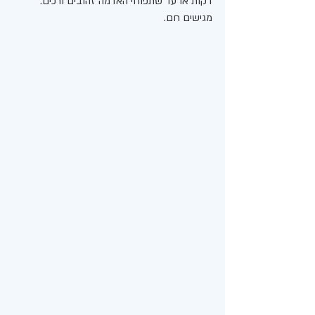
דקות או עד שתפוחי האדמה זהובים ורכים. 
מגישים חם. 