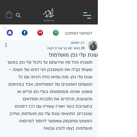
לשיתוף המתכון:
רון יוחננוב
28 במאי
זמן קריאה 2 דקות
עוגת עלי גפן מושלמת!
תשכחו מכל מה שידעתם על גלגול עלי גפן במשך 
שעות! קבלו את הקאמבק הכי לוהט של העונה – 
עוגת עלי גפן. מנה שהיא כולה חגיגה עם כל 
הטעמים האהובים של הממולאים, אבל במינימום 
מאמץ. אנחנו משתמשים בעלי גפן טריים או 
מהצנצנת, מרפדים את התבנית וממלאים 
בתערובת בשר ואורז עשירה עם רכז רימונים 
וצנוברים. התוצאה עוגת עלי גפן מושלמת, שילוב 
חמצמץ ומתקתק שאפשר לחתוך לפרוסות 
מושלמות. קומו להכין עכשיו!