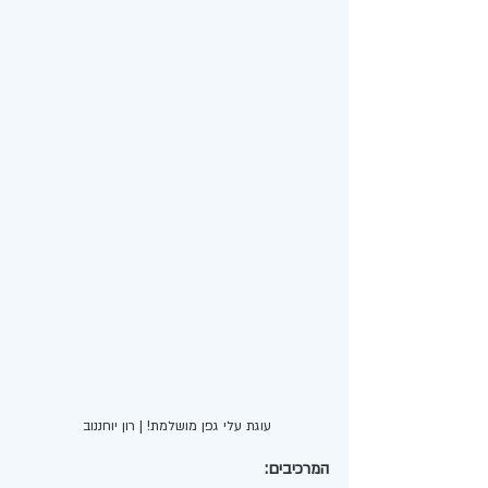
עוגת עלי גפן מושלמת! | רון יוחננוב 
המרכיבים: