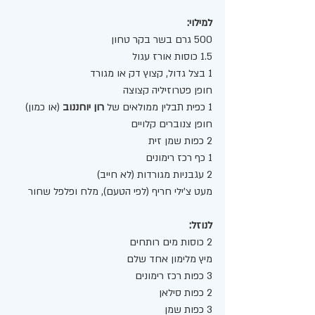
למילוי:
500 גרם בשר בקר טחון
1.5 כוסות אורז עגול
1 בצל גדול, קצוץ דק או מגורד
חופן פטרוזיליה קצוצה
1 כפית תבלין ממולאים של 
רון יוחננוב
 (או כמון)
חופן צנוברים קלויים
2 כפות שמן זית
1 כף רכז רימונים
2 עגבניות מגורדות (לא חייב)
מעט צ'ילי חריף (לפי הטעם), מלח ופלפל שחור
לנוזל:
2 כוסות מים רותחים
מיץ מלימון אחד שלם
3 כפות רכז רימונים
2 כפות סילאן
3 כפות שמן