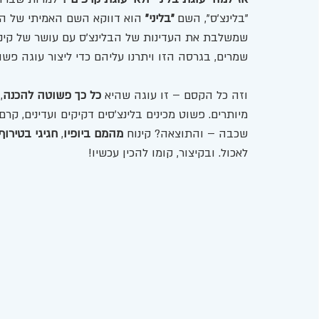
"בלינצ'ס", השם 
"בליני"
 הוא דווקא השם האמיתי של העו
שמשלבת את העדינות של הבלינצ'ס עם עושר של קינוח 
שמרים, בגרסה הזו ויתרנו עליהם כדי ליצור עוגה פשו
וזה כל הקסם – זו עוגה שהיא 
כל כך פשוטה להכנה
,
מיותרים. פשוט מכינים בלינצ'סים דקיקים ועדינים, קר
שכבה – והתוצאה? קינוח 
מהמם ביופיו
, 
חגיגי בטירוף
לאכול. ובקיצור, קומו להכין עכשיו! 