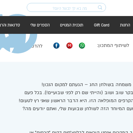
החנות
Gift Card
תוכנית המנויים
הספרים שלי
סדנאות והרצ
לשיתוף המתכון:
להדפסה:
 משמחה בשולחן החג – הגעתם למקום הנכון! 
קר שוב ושוב (והייתי שם רק לפני שבועיים!). בכל פעם 
הקרפים המופלאה הזו. היא הדבר הראשון שאני רץ לטעום! 
עם המיוחד הזה לשולחן שבועות שלי, ואתם יודעים מה? 
 המקרים אנחנו קוראים לבלינצ'סים דקים "קרפים" או 