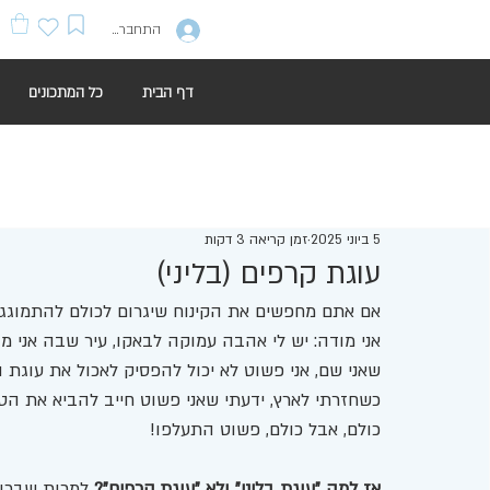
התחברות
דף הבית
כל המתכונים
5 ביוני 2025
זמן קריאה 3 דקות
עוגת קרפים (בליני)
אם אתם מחפשים את הקינוח שיגרום לכולם להתמוגג
אני מודה: יש לי אהבה עמוקה לבאקו, עיר שבה אני מב
שאני שם, אני פשוט לא יכול להפסיק לאכול את עוגת 
כשחזרתי לארץ, ידעתי שאני פשוט חייב להביא את הט
כולם, אבל כולם, פשוט התעלפו!
אז למה "עוגת בליני" ולא "עוגת קרפים"?
 למרות שברוב