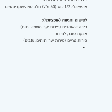
1 כפית תמצית וניל איכותית
אופציונלי: 1/2 כוס (60 מ"ל) חלב סויה/שקדים/מים
לקישוט והגשה (אופציונלי):
ריבה שאוהבים (פירות יער, משמש, תות)
אבקת סוכר, לפידור
פירות טריים (פירות יער, תותים, ענבים)