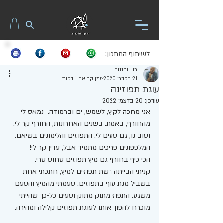
לשיתוף המתכון:
רון יוחננוב
21 בפבר׳ 2020
זמן קריאה 1 דקות
עוגת תפוזינה
עודכן:
20 בדצמ׳ 2022
אני מחכה לקיץ, לשמש, ים וברמודה.  נמאס לי 
מהחורף, באמת. בשנים האחרונות, החורף קר לי. 
וטוב נו, גם טעים לי. התפוזים והלימונים בשיאם. 
המלפפונים פריכים מתמיד אבל, עדין קר לי! 
הכי כיף בחורף גם מיץ תפוזים סחוט טרי.
קניתי הבייתה רשת תפוזים למיץ, חתכתי אחת 
בשביל מנת עוף בתפוזים. טעמתי מהמיץ והטעם 
משגע. התפוז מתוק מתוק וטעים כל-כך שהייתי 
מוכרח להפוך אותו לעוגת תפוזים קלילה ומהירה. 