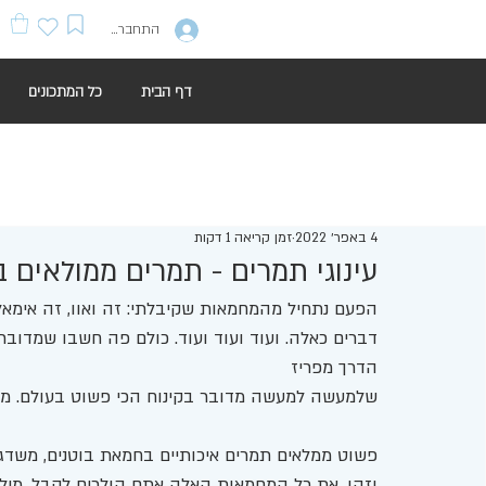
התחברות
דף הבית
כל המתכונים
4 באפר׳ 2022
זמן קריאה 1 דקות
עינוגי תמרים - תמרים ממולאים ב
הפעם נתחיל מהמחמאות שקיבלתי: זה ואוו, זה אימאלה, א
דברים כאלה. ועוד ועוד ועוד. כולם פה חשבו שמדובר 
הדרך מפריז
שלמעשה למעשה מדובר בקינוח הכי פשוט בעולם. מ
פשוט ממלאים תמרים איכותיים בחמאת בוטנים, משדג
וזהו. את כל המחמאות האלה אתם הולכים לקבל. מילה