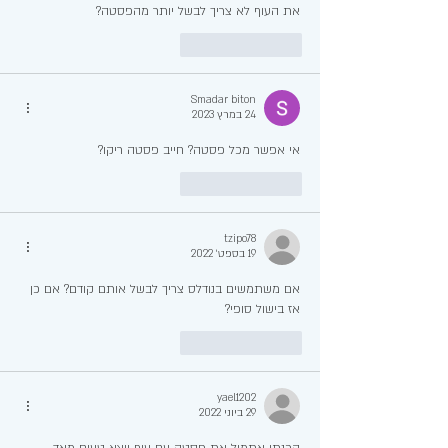
את העוף לא צריך לבשל יותר מהפסטה? 
לייק
להשיב
Smadar biton
24 במרץ 2023
אי אפשר מכל פסטה? חייב פסטה ריקו?
לייק
להשיב
tzipo78
19 בספט׳ 2022
אם משתמשים בנודלס צריך לבשל אותם קודם? אם כן 
אז בישול סופי?
לייק
להשיב
yael1202
29 ביוני 2022
הכנתי אתמול את פסטה עם עוף ויצא טעים מאד 