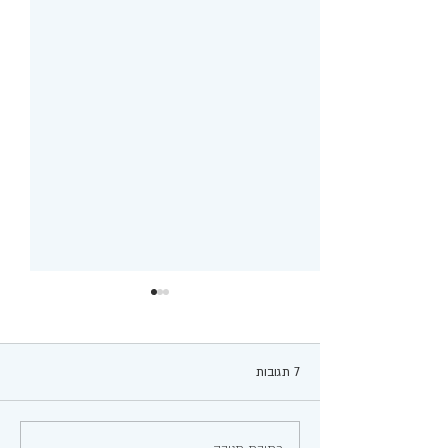
7 תגובות
עגבניות ממולאות