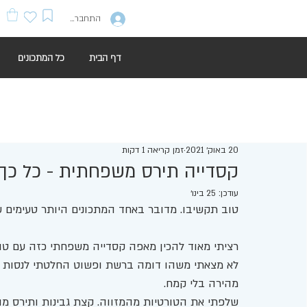
התחברות
דף הבית
כל המתכונים
20 באוק׳ 2021
זמן קריאה 1 דקות
קסדייה תירס משפחתית - כל כך 
עודכן:
25 בינו׳
טוב תקשיבו. מדובר באחד המתכונים היותר טעימים שה
רציתי מאוד להכין מאפה קסדייה משפחתי כזה עם טור
לא מצאתי משהו דומה ברשת ופשוט החלטתי לנסות לה
מהירה בלי קמח. 
שלפתי את הטורטיות מהמזווה. קצת גבינות ותירס מה