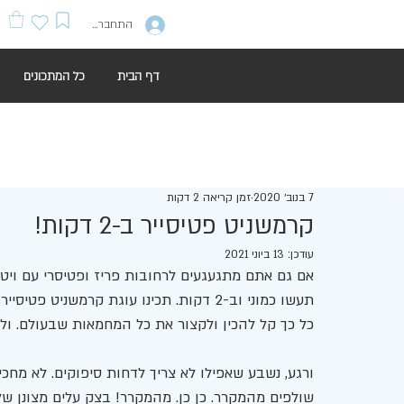
התחברות
דף הבית
כל המתכונים
7 בנוב׳ 2020
זמן קריאה 2 דקות
קרמשניט פטיסייר ב-2 דקות!
עודכן:
13 ביוני 2021
אם גם אתם מתגעגעים לרחובות פריז ופטיסרי עם ויטרי
תעשו כמוני וב-2 דקות. תכינו עוגת קרמשניט פטיסייר מהירה! 
כל כך קל להכין ולקצור את כל המחמאות שבעולם. ול
ורגע, נשבע שאפילו לא צריך לדחות סיפוקים. לא מחכי
שולפים מהמקרר. כן כן. מהמקרר! בצק עלים מצונן של 