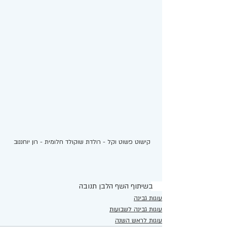
קישוט פשוט וקל - רולדת שוקולד חלומית - רון יוחננוב 
בשיתוף השף הלבן תנובה 
עוגות גבינה
עוגות גבינה לשבועות
עוגות לראש השנה