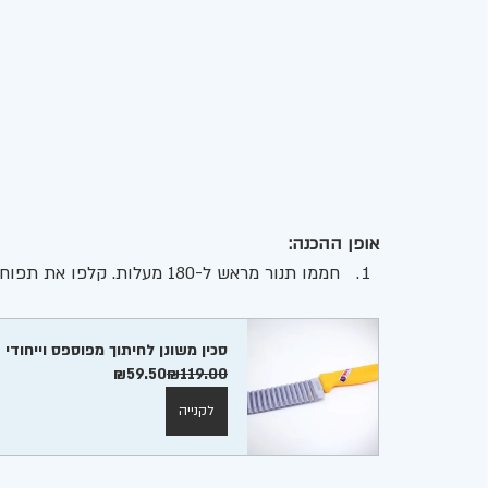
אופן ההכנה:
חממו תנור מראש ל-180 מעלות. קלפו את תפוחי האדמה ופרסו אותם לפרוסות דקות (בעובי של מטבע).
סכין משונן לחיתוך מפוספס וייחודי
₪59.50
₪119.00
לקנייה