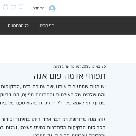
התחברות
דף הבית
כל המתכונים
26 באוק׳ 2025
זמן קריאה 1 דקות
תפוחי אדמה פום אנה
יש מנות שמחזירות אותנו ישר אחורה בזמן, לתקופות 
והמושלמים של האולמות והחתונות מפעם, הם בדיוק כ
שם עזרתי לאמא שלי ז"ל – זיכרון שהוא טעם של בית
זוהי מנה שדורשת רק דבר אחד: דיוק בחיתוך וסידור
הפרוסות הדקיקות מסתדרות כמעט מעצמן, נצלות בר
ומחזירת זיכרונות. זהירות, זה ממכר!