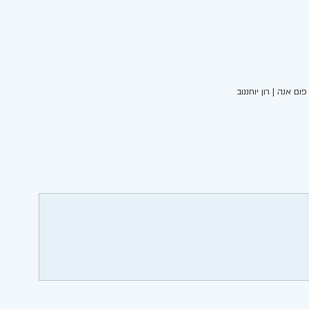
ם אנה | רון יוחננוב 