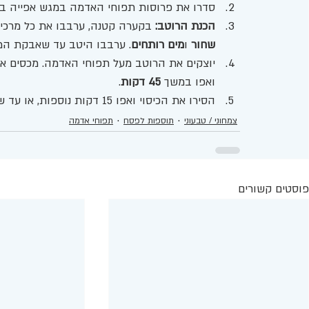
סדרו את פרוסות תפוחי האדמה במגש אפייה בצ
הכנת הרוטב:
 בקערה קטנה, ערבבו את כל מרכיב
שחור
 ו
מים רותחים
. ערבבו היטב עד שאבקת המ
יוצקים את הרוטב מעל תפוחי האדמה. מכסים את הת
ואפו במשך 
45 דקות
.
הסירו את הכיסוי ואפו 15 דקות נוספות, או עד שתפוחי האדמה משחימים ומקבלים שיזוף יפה. מגישים חם.
צמחוני / טבעוני
תוספות לפסח
תפוחי אדמה
פוסטים קשורים