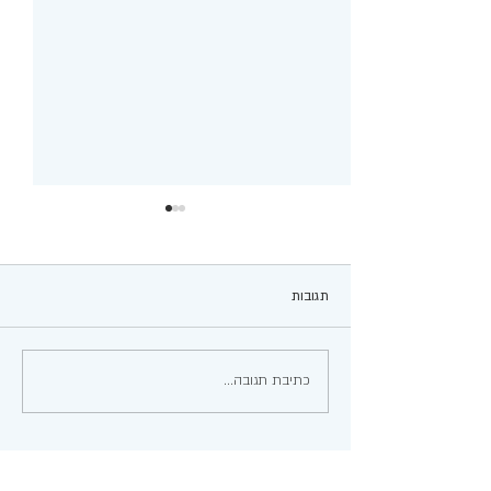
תגובות
עגבניות ממולאות
כתיבת תגובה...