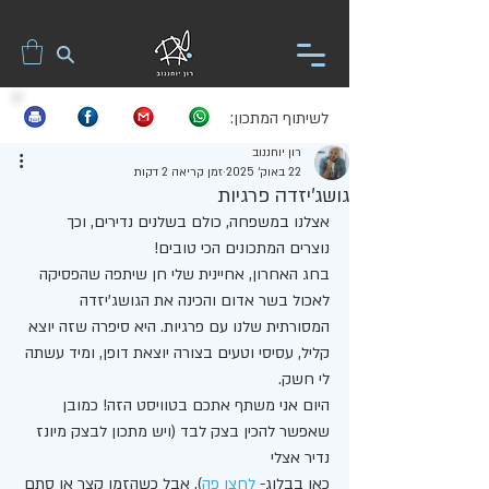
לשיתוף המתכון:
רון יוחננוב
22 באוק׳ 2025
זמן קריאה 2 דקות
גושג'יזדה פרגיות
אצלנו במשפחה, כולם בשלנים נדירים, וכך 
נוצרים המתכונים הכי טובים! 
בחג האחרון, אחיינית שלי חן שיתפה שהפסיקה 
לאכול בשר אדום והכינה את הגושג'יזדה 
המסורתית שלנו עם פרגיות. היא סיפרה שזה יוצא 
קליל, עסיסי וטעים בצורה יוצאת דופן, ומיד עשתה 
לי חשק. 
היום אני משתף אתכם בטוויסט הזה! כמובן 
שאפשר להכין בצק לבד (ויש מתכון לבצק מיונז 
נדיר אצלי 
כאן בבלוג- 
לחצו פה
), אבל כשהזמן קצר או סתם 