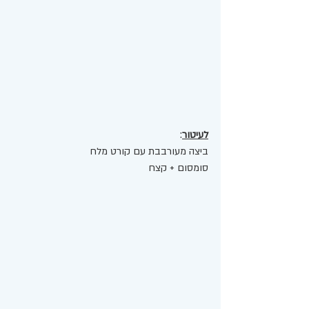
לעיטור
: 
ביצה מעורבבת עם קורט מלח 
סומסום + קצח 