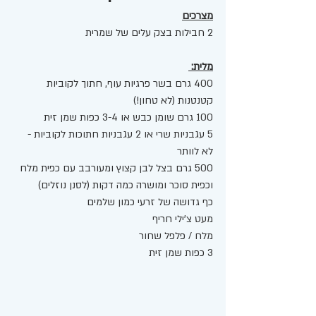
מצרכים
2 חבילות בצק עלים של שמרית 
מלית: 
400 גרם בשר פרגיות עוף, חתוך לקוביות 
קטנטנות (לא טחון!)
100 גרם שומן כבש או 3-4 כפות שמן זית 
5 עגבניות שרי או 2 עגבניות חתוכות לקוביות - 
לא לוותר 
500 גרם בצל לבן קצוץ ומעורבב עם כפית מלח 
וכפית סוכר ומושרה כמה דקות (לסנן נוזלים) 
כף גדושה של זרעי כמון שלמים 
מעט צ'ילי חריף
מלח / פלפל שחור 
3 כפות שמן זית 