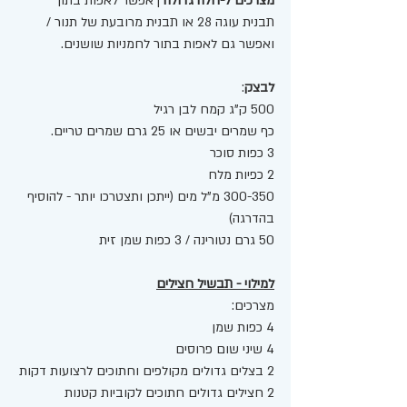
מצרכים ל-חלה גדולה
 | אפשר לאפות בתוך 
תבנית עוגה 28 או תבנית מרובעת של תנור / 
ואפשר גם לאפות בתור לחמניות שושנים. 
לבצק
: 
500 ק"ג קמח לבן רגיל
כף שמרים יבשים או 25 גרם שמרים טריים. 
3 כפות סוכר 
2 כפיות מלח
300-350 מ"ל מים (ייתכן ותצטרכו יותר - להוסיף 
בהדרגה) 
50 גרם נטורינה / 3 כפות שמן זית 
למילוי - תבשיל חצילים
מצרכים: 
4 כפות שמן
4 שיני שום פרוסים 
2 בצלים גדולים מקולפים וחתוכים לרצועות דקות
2 חצילים גדולים חתוכים לקוביות קטנות 