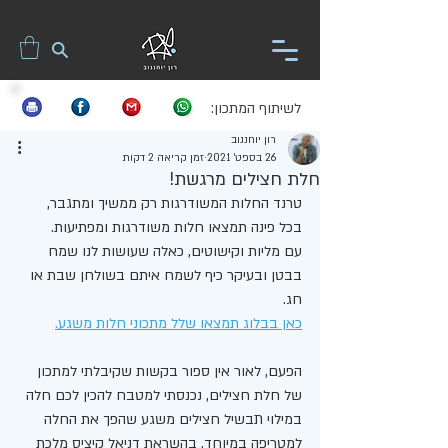
לשיתוף המתכון:
רון יוחננוב
26 בספט׳ 2021
זמן קריאה 2 דקות
חלת חצילים מרגשת!
טרנד החלות המשודרגות רק ממשיך ומתגבר, 
בכל פינה תמצאו חלות משודרגות ומפתיעות. 
עם מליות וקישוטים, כאלה שעושות לנו שמח 
בבטן ובעיקר כיף לשמח איתם בשולחן שבת או 
חג. 
כאן בבלוג תמצאו שלל מתכוני חלות משגע.
הפעם, לאור אין ספור בקשות שקיבלתי למתכון 
של חלת חצילים, נכנסתי למטבח להכין לכם חלה 
במילוי תבשיל חצילים משגע שהפך את החלה 
למטריפה במיוחד. בהשראת דניאל קיציס מלכת 