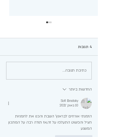
4 תגובות
חלת דגים עוצרת נשימה!
כתיבת תגובה...
החדשות ביותר
Sofi Brodsky
10 באוק׳ 2021
הזמנתי אורחים לבראנץ' השבת והכנו את לחמניות  
חציל והפשוט התעלפו על זה,אז תודה רבה על המתכון 
המשגע