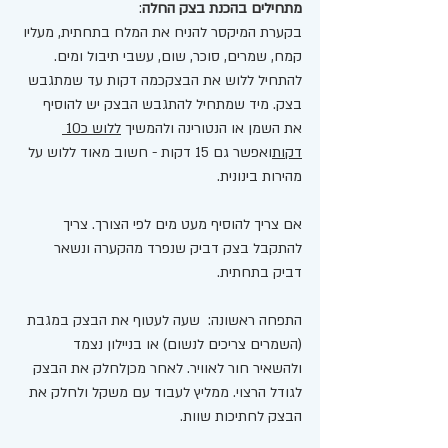
מתחילים בהכנת בצק החלה
: 
בקערת המיקסר להניח את המלח בתחתית, מעליו 
קמח, שמרים, סוכר, שום, עשבי תיבול ומים. 
להתחיל ללוש את הבצקכמה דקות עד שמתגבש 
בצק. מיד שמתחיל להתגבש הבצק יש להוסיף 
את השמן או הנטורינה ולהמשיך 
ללוש כ10 
דקות
ואפשר גם 15 דקות - חשוב מאוד ללוש על 
מהירות בינונית. 
אם צריך להוסיף מעט מים לפי הצורך. צריך 
להתקבל בצק דביק שנפרד מהקערה ונשאר 
דביק בתחתית. 
התפחה ראשונה:  שעה לעטוף את הבצק במגבת 
(השמרים צריכים לנשום) או בניילון נצמד 
ולהשאיר חור לאוויר. לאחר מכןלחלק את הבצק 
לגודל הרצוי. ממליץ לעבוד עם משקל ולחלק את 
הבצק לחתיכות שוות. 