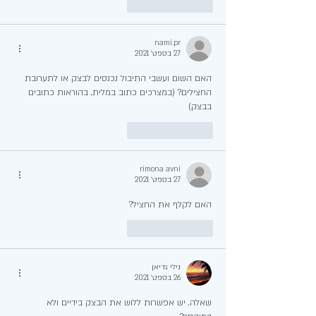
לייק
להשיב
nami.pr
27 בספט׳ 2021
האם השום ועשבי התיבול נכנסים לבצק או לתערובת 
החצילים? (במצרכים כתוב במלית, בהוראות כתובים 
בבצק)
לייק
להשיב
rimona avni
27 בספט׳ 2021
האם לקלף את החציל? 
לייק
להשיב
נילי גדיאן
26 בספט׳ 2021
שאלה, יש אפשרות ללוש את הבצק בידיים ולא 