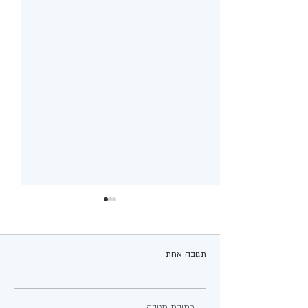
תגובה אחת
עוגת ביסקווטים סולרו
כתיבת תגובה...