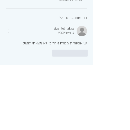
ושומשום נוסטלגיות
החדשות ביותר
sigalitelmakiss
14 בינו׳ 2022
יש אפשרות ממרח אחר כי לא מצאתי לוטוס
לייק
להשיב