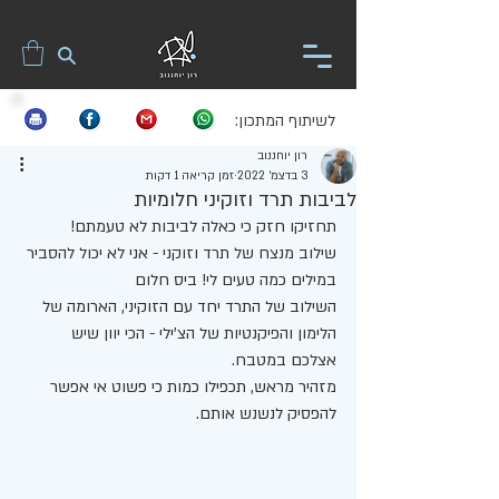
לשיתוף המתכון:
רון יוחננוב
3 בדצמ׳ 2022
זמן קריאה 1 דקות
לביבות תרד וזוקיני חלומיות
תחזיקו חזק כי כאלה לביבות לא טעמתם!
שילוב מנצח של תרד וזוקני - אני לא יכול להסביר 
במילים כמה טעים לי! ביס חלום
השילוב של התרד יחד עם הזוקיני, הארומה של 
הלימון והפיקנטיות של הצ'ילי - הכי יוון שיש 
אצלכם במטבח. 
מזהיר מראש, תכפילו כמות כי פשוט אי אפשר 
להפסיק לנשנש אותם. 