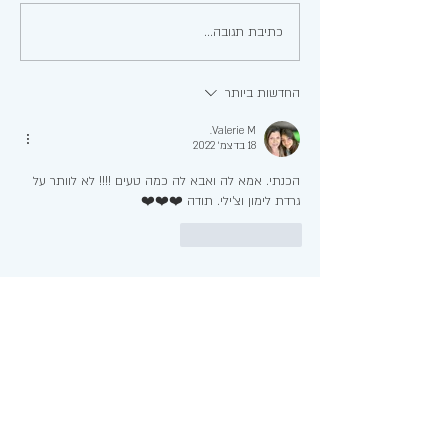
סופגניות במילוי קצפת ותותים
כתיבת תגובה...
החדשות ביותר
Valerie M.
18 בדצמ׳ 2022
הכנתי. אמא לה ואבא לה כמה טעים !!!! לא לוותר על 
גרדת לימון וצ׳ילי. תודה ❤️❤️❤️
לייק
להשיב