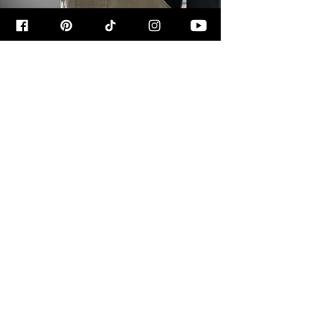
קצת עליי
שמי רון יוחננוב, ובמהלך השנים האחרונות
הפכתי את התשוקה שלי לבישול ולאפייה
לקריירה מספקת ומרתקת. אני בלוגר אוכל,
מתכונאי, מפתח תוכן קולינרי ומומחה ליצירת
חוויות בישול בלתי נשכחות.
מאז שהתחלתי את המסע שלי, פרסמתי
ארבעה ספרי בישול מצליחים ("מבשלים
ואופים עם רון יוחננוב", "מבשלים ואופים ביחד",
"ילדים מבשלים" ו"מבשלים ואופים לחג")
וחוברת מתכונים מיוחדת בשם "מבשלים