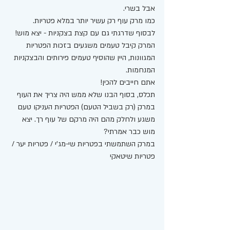
אבל בשרי.
כמו מרק עוף רק עשיר יותר במלא פטריות.
לבסוף שדרגתי גם עם קצת בצקניות - יצא מוש! 
המרק קיבל טעמים משגעים בזכות הפטריות 
המגוונות, היין שהוסיף טעמים פירותים והבצקניות 
המנחמות. 
אתם חייבים להכין! 
תכלס, בסוף הבנו שלא ממש היה צריך את העוף 
במרק (רק בשביל הטעם) הפטריות העניקו טעם 
משגע ולחלק מהם היה מרקם של עוף רך. יצא 
מוש כבר אמרתי? 
במרק השתמשתי בפטריות שי-מג'י / פטריות יער / 
פטריות שיטאקי 