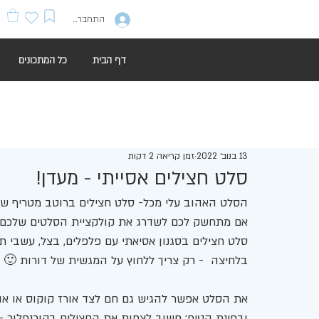
התחברות
דף הבית
כל המתכונים
13 בנוב׳ 2022
זמן קריאה 2 דקות
סלט חצילים אסייתי - מעדן!
הסלט האהוב עלי מכל- סלט חצילים ברוטב מטריף שא
אם מתחשק לכם לשדרג את קולקציית הסלטים שלכם 
סלט חצילים בסגנון אסיאתי עם פלפלים, בצל, עשבי ת
בלחיצה  - רק צריך ללחוץ על המגשית של דורות 🙂
את הסלט אפשר להגיש גם חם לצד אורז קוקוס או אור
ובפינת הטיפ: חשוב לצפות את החצילים בקורנפלור - ה