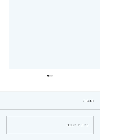
תגובות
שבלולי פיצה מטורטייה
כתיבת תגובה...