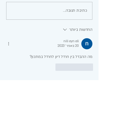
כתיבת תגובה...
עוף טבקה בשיטה ביתית
מנצחת!
החדשות ביותר
nili eyn eli
20 באפר׳ 2023
מה ההבדל בין חרדל דיון לחרדל במתכון?
לייק
להשיב